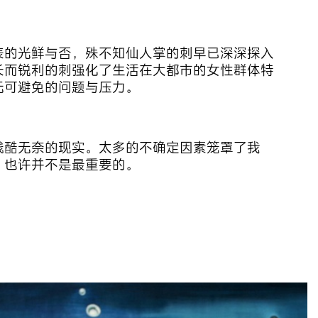
表的光鲜与否，殊不知仙人掌的刺早已深深探入
长而锐利的刺强化了生活在大都市的女性群体特
无可避免的问题与压力。
残酷无奈的现实。太多的不确定因素笼罩了我
，也许并不是最重要的。