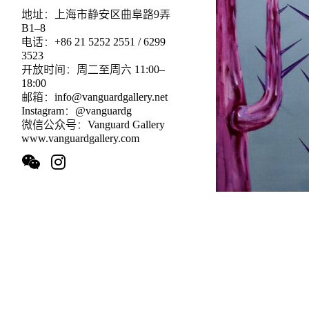
地址：上海市静安区曲阜路9弄
B1–8
电话：+86 21 5252 2551 / 6299
3523
开放时间：周二至周六 11:00–
18:00
邮箱：info@vanguardgallery.net
Instagram：@vanguardg
微信公众号：Vanguard Gallery
www.vanguardgallery.com