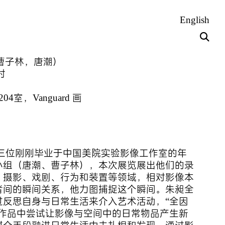
English
曹子林，唐潮）
时
室，Vanguard 画
个展览由三位刚刚毕业于中国美院实验影像工作室的年
小组（唐潮、曹子林），本次展览展出他们的录
、摄影、戏剧、行为和装置等领域，相对影像本
者间的瞬间关系，他力图捕捉这个瞬间。朱昶全
过反思自身与日常生活来介入艺术活动，“全因
在作品中尝试让影像与空间中的日常物品产生新