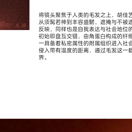
将镜头聚焦于人类的毛发之上，胡佳艺
从须髯若神到丰容盛鬋，遮掩与不被
反映，同样也是自我表达与社会地位
初始即盘互交错，由角蛋白构成的纤
一具备着私密属性的附属组织进入社
侵入带有温度的距离，通过毛发这一
界。