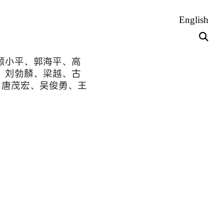
English
顾小平、郭海平、高
、刘勃麟、梁越、古
孙逊、唐茂宏、吴俊勇、王