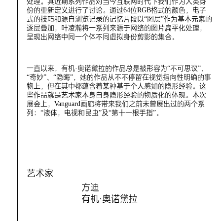
处理。其近期系列作品对当今互联网时代下我们作为人类身
份的重新定义进行了讨论。通过64位RGB格式的颜色，电子
式的技巧和源自浏览记录的记忆片段以“图层”作为基本元素的
逐层叠加，叶凌瀚将一系列来源于网络的图片扁平化处理，
呈现出网络中同一个体不同虚拟身份剪影的集合。
一直以来，有机·奥诺黛拉的作品总是被形容为“不可思议”、
“奇妙”、“隐晦”，她的作品从不不停留在视觉指向性明确的事
物上，但在其中都蕴含着某种基于个人感知的隐形经验。这
些作品就是艺术家本身自身隐形经验的物质化的体现。本次
展会上，Vanguard画廊将带来我们之前未曾展出过的两个系
列：“液体，电视和昆虫”及“第十一根手指”。
艺术家
方迪
有机·奥诺黛拉