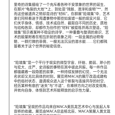
里奇的诗集描绘了一个充斥着各种不安景象的世界的诞生，
在那片“龟裂的大地”*上，到处是“残骸、渣滓和废物”**，然
而这些被遗弃之物却是诗的“材料”。在群展“险境集”中，艺术
家们同样着迷于周遭事物中那些如废墟一般的现实片段，它
们关乎身体、情感、技术或自然，截取自不同的历史，质地
与结构各异，却都作为创作的“材料”被提炼并再次塑造。“险
境集”预示着某种不稳定的诗学，一种重叠与复调的意识，艺
术的能量附着在相互折射的意象之间：一段金属的动物骨
骼，一群打牌的菲佣，一艘无法沉没的潜水艇……它们都残
留着关于这个世界的秘密信息。
“险境集”是一个平行于现实的微型宇宙，纤细、脆弱、渺小的
与宏大、庄严、史诗般的事物在其中彼此共振。每一件作品
都蕴藏着一段隐匿的叙事，一种持续发酵的幻觉，一个无法
名状却又无比具体的时刻。展览将MACA的展厅改造成建构
中的临时状态，邀请观众进入这个断裂与连接共存的时空，
经历某种有意的“迷失”与“不适”，在难辨方向之时改变视角，
并转向自身，体悟到艺术所能释放的启示性力量。
“险境集”呈现的作品均来自MACA美凯龙艺术中心与发起人车
宣桥的收藏。展览由MACA总监杨北辰、MACA策展人黄文珑