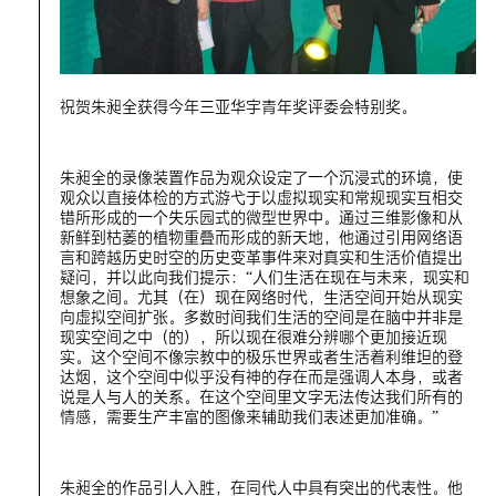
祝贺朱昶全获得今年三亚华宇青年奖评委会特别奖。
朱昶全的录像装置作品为观众设定了一个沉浸式的环境，使
观众以直接体检的方式游弋于以虚拟现实和常规现实互相交
错所形成的一个失乐园式的微型世界中。通过三维影像和从
新鲜到枯萎的植物重叠而形成的新天地，他通过引用网络语
言和跨越历史时空的历史变革事件来对真实和生活价值提出
疑问，并以此向我们提示：“人们生活在现在与未来，现实和
想象之间。尤其（在）现在网络时代，生活空间开始从现实
向虚拟空间扩张。多数时间我们生活的空间是在脑中并非是
现实空间之中（的），所以现在很难分辨哪个更加接近现
实。这个空间不像宗教中的极乐世界或者生活着利维坦的登
达烟，这个空间中似乎没有神的存在而是强调人本身，或者
说是人与人的关系。在这个空间里文字无法传达我们所有的
情感，需要生产丰富的图像来辅助我们表述更加准确。”
朱昶全的作品引人入胜，在同代人中具有突出的代表性。他