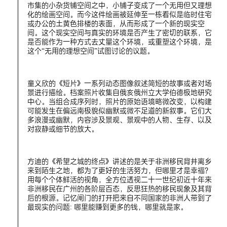
市集的小杂货铺空间之中，小铺子变成了一个无用但又理想
化的绘画空间。而今这件绘画被延伸至一栋看似是临时住宅
或办公的土黄色排楼的表面，从而形成了一个新的现实空
间。这个现实空间与真实的环境是否产生了密切的联系，它
是否能作为一种方式去丈量这个环境，或重塑这个环境，是
这个“无用的理想空间”试图讨论的议题。
童义欣的《短片》一系列动态图像叙述简短的故事或者对场
景进行描绘。档案照片收集自俄亥俄州立大学伯德极地研究
中心。当组合成序列时，照片的原始语境略微改变，以构建
可能发生在偏远南极貌似幽默或微不足道的新叙事。它们大
多浪漫或幽默，内容涉及景观、景观中的人物、生存、以及
对寂静或细节的放大。
方迪的《希望之城的终点》讲述的是关于非洲移民背井离乡
来到陌生之地，都为了更好的生活努力，但哪里才是幸福？
用每个个体鲜活的视角，全方位透视二十一世纪初近十年来
非洲移民在广州的各阶层百态，反思狂热的移民现象及其背
后的根源。记忆闸门的打开把来自不同国家的非洲人带到了
最现实的问题: 哪里能赚到更多的钱，哪里就是家。