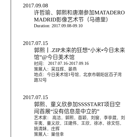
2017.09.08
许哲瑜、郭熙和唐潮参加MATADERO
MADRID影像艺术节（马德里）
Duration: 2017.09.08-09.10
2017.07.15
郭熙｜.ZIP未来的狂想“小米•今日未来
馆”@今日美术馆
时间： 2017.07.16-2017.09.16
策展人：吴珏辉、晏燕
地点：今日美术馆1号馆，北京市朝阳区百子湾
路32号
2017.07.15
郭熙、童义欣参加SSSSTART项目空
间首展“没有信息是中立的”
艺术家： 高洁，郭熙，苗颖，刘窗，李亭葳，刘
辛夷，童义欣，汪建伟，王欣，徐冰，徐文恺，
姚清妹，庄辉
策展人：巢佳幸