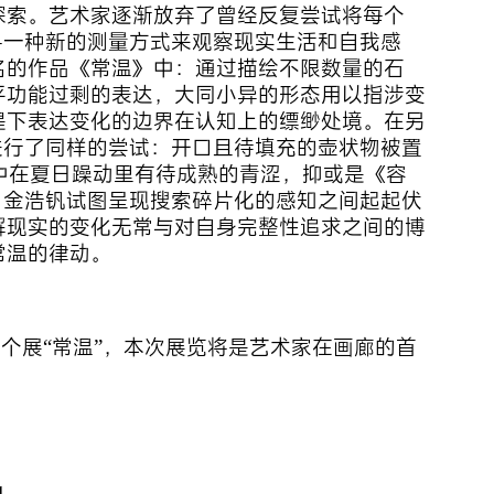
探索。艺术家逐渐放弃了曾经反复尝试将每个
寻一种新的测量方式来观察现实生活和自我感
名的作品《常温》中：通过描绘不限数量的石
平功能过剩的表达，大同小异的形态用以指涉变
提下表达变化的边界在认知上的缥缈处境。在另
进行了同样的尝试：开口且待填充的壶状物被置
》中在夏日躁动里有待成熟的青涩，抑或是《容
。金浩钒试图呈现搜索碎片化的感知之间起起伏
解现实的变化无常与对自身完整性追求之间的博
常温的律动。
金浩钒个展“常温”，本次展览将是艺术家在画廊的首
4