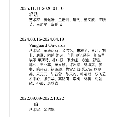
2025.11.11-2026.01.10
轻功
艺术家：黄佩姗、金浩钒、唐潮、童义欣、汪晓
芙、王屿星、宰鹏飞
2024.03.16-2024.04.19
Vanguard Onwards
艺术家：蒙塔达斯，金浩钒，朱昶全，肖江，刘
非，唐潮，阿琦·路迷，有机·奥诺黛拉，加布里
埃尔·莱斯特，朴庆根，啾小组，方迪，彭韫，
郭熙，王业丰，童义欣，许哲瑜，林博彦，廖
斐，陈兴业，褚秉超，格雷沙姆·塔皮瓦·尼奥
德，宋元元，毕蓉蓉，陈天灼，叶凌瀚，双飞艺
术中心，张乐华，高铭研，李明，林科，刘勃
麟，孙逊，唐狄鑫
2022.09.09-2022.10.22
一瞥
艺术家：金浩钒