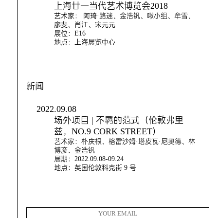
上海廿一当代艺术博览会2018
艺术家： 阿琦·路迷、金浩钒、啾小组、牟雪、
廖斐、肖江、宋元元
展位：E16
地点：上海展览中心
新闻
2022.09.08
场外项目 | 不羁的范式（伦敦弗里
兹，NO.9 CORK STREET）
艺术家：朴庆根、格雷沙姆·塔皮瓦·尼奥德、林
博彦、金浩钒
展期：2022.09.08-09.24
地点：英国伦敦科克街 9 号