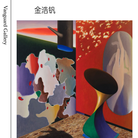
Vanguard Gallery
金浩钒