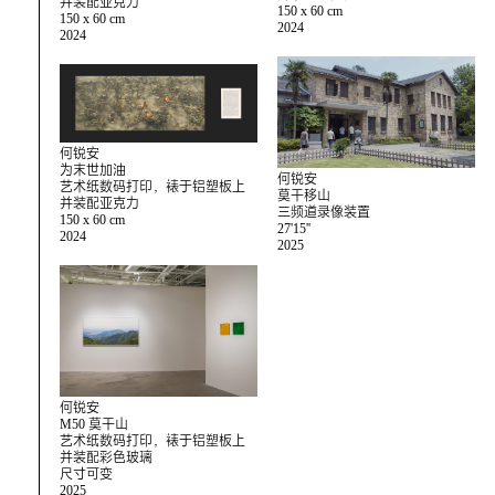
并装配亚克力
150 x 60 cm
150 x 60 cm
2024
2024
何锐安
为末世加油
何锐安
艺术纸数码打印，裱于铝塑板上
莫干移山
并装配亚克力
三频道录像装置
150 x 60 cm
27'15''
2024
2025
何锐安
M50 莫干山
艺术纸数码打印，裱于铝塑板上
并装配彩色玻璃
尺寸可变
2025