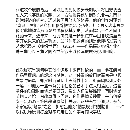
在这次个展的背后，可以追溯到何锐安长期以来将田野调查
融入艺术实践的兴趣，这一方法贯穿他早期对东亚与东南亚
政治经济的研究。透过跨国民族志的路径，他的创作对亚洲
“奇迹—危机”这套惯用修辞框架提出挑战，并引导观者审思影
像将此地构筑为奇观的过程及其历史，从而提出一个不同于
此的未来。近年来，他的研究进一步聚焦在中国自晚清至改
革开放以来的发展轨迹。最能体现这点的则是他即将发表的
艺术纪录片《线织世界》（2025）——作品探讨纺织产业在
珠三角与长三角之间的世纪叙事以及其层层交织和回响。
此次展览呈现何锐安创作谱系中少有讨论的一面：他在装置
作品里展现出的观念可塑性。这些装置的效用时而像是电影
布景与道具，却又时而呈现出思辨性十足、时而幽默如天外
一笔，和他另一些带有沉思性格的艺术手法大相迳庭。这些
物件的功能时而像是麦高芬，帮助人们发展推理，有时像是
契诃夫之枪，为故事留下回响，它们是情节装置，并与何锐
安一贯滔滔不绝的故事演绎相关联。这些布景与道具，被艺
术家冠以“场景”之名，折射出他对“情景规划”的批判——一种
以假设场景训练应对不确定性的军事与商战手法。