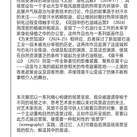
何锐安演绎的场景包括《太阳：熔化瓦解》（2014-17），其
场景设在一个手动大型平板风扇营造的热带室内环境中，借
此展开气候政治与家务技术的讨论。作品的叙事源于对汗水
的关注——尽管汗水转瞬即逝，却让殖民时期对热带环境的
驯化过程变得触手可及。《花园中的石油城远景》（2024）
用茂密的植被环抱观众，呈现了一个石油行业工作的未来学
家身处绿植之中的办公室。这件作品也与一系列版画作品
《为末世加油》（2024–25）相呼应，后者探讨了新加坡石油
工业一段未被充分审视的历史。这两件作品追溯了这座城邦
与石化行业炼油、仓储及配送的渊源，正是这些渊源，使其
在自然资源匮乏的条件下崛起为全球石油枢纽。《莫干移
山》（2025）则是一件全新委任的影像装置，聚焦在莫干山
——这座与上海的崛起息息相关的传奇避暑胜地——上演的
各类政策会议及游客热潮，并使得莫干山变成了仿佛不断有
事物介入的舞台。
本次展览以一系列精心构建的场景呈现，观众被邀请穿梭于
不同的场景之中，思考艺术家长期以来对风景政治的关注。
对艺术家而言，风景不仅是可供人们观看沉思的对象，更是
一个主动重构自然的造景过程。正如作品所呈现的，若要以
此方式接近景观，便需要一种批判性的“场景学”
（scenography）实践，透过它，人们可藉由追溯造就场景呈
现的权力，解读其中的意涵。