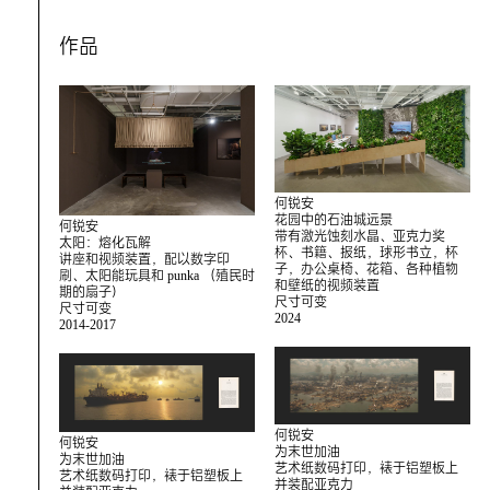
作品
何锐安
花园中的石油城远景
何锐安
带有激光蚀刻水晶、亚克力奖
太阳：熔化瓦解
杯、书籍、报纸，球形书立，杯
讲座和视频装置，配以数字印
子，办公桌椅、花箱、各种植物
刷、太阳能玩具和 punka （殖民时
和壁纸的视频装置
期的扇子）
尺寸可变
尺寸可变
2024
2014-2017
何锐安
何锐安
为末世加油
为末世加油
艺术纸数码打印，裱于铝塑板上
艺术纸数码打印，裱于铝塑板上
并装配亚克力