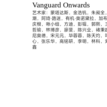
Vanguard Onwards
艺术家：蒙塔达斯，金浩钒，朱昶全
潮，阿琦·路迷，有机·奥诺黛拉，加
庆根，啾小组，方迪，彭韫，郭熙，
哲瑜，林博彦，廖斐，陈兴业，褚秉超
尼奥德，宋元元，毕蓉蓉，陈天灼，
心，张乐华，高铭研，李明，林科，
鑫