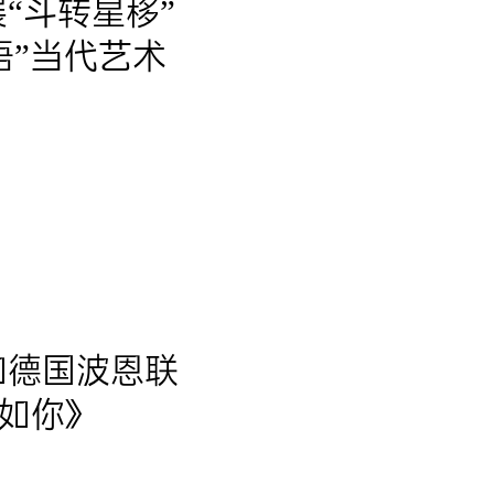
“斗转星移”
语”当代艺术
加德国波恩联
如你》