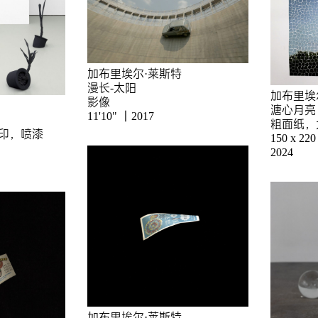
加布里埃尔·莱斯特
漫长-太阳
加布里埃
影像
溏心月亮
11'10" ｜2017
粗面纸，
打印，喷漆
150 x 220
2024
加布里埃尔·莱斯特