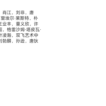
，肖江，刘非，唐
布里埃尔·莱斯特，朴
王业丰，童义欣，许
，格雷沙姆·塔皮瓦·
叶凌瀚，双飞艺术中
刘勃麟，孙逊，唐狄