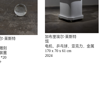
加布里埃尔·莱斯特
尔·莱斯特
饵
电机，乒乓球，亚克力，金属
雕刻
170 x 70 x 61 cm
装置
2024
 *20
P