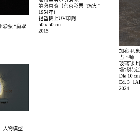
嬉袭喜隙（东京彩票 “焰火 ”
1954年）
铝塑板上UV印刷
50 x 50 cm
彩票 “赢取
2015
加布里埃
占卜师
玻璃球上
场域特定
Dia 10 cm
Ed. 3+1A
2024
，人物模型