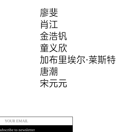
廖斐
肖江
金浩钒
童义欣
加布里埃尔·莱斯特
唐潮
宋元元