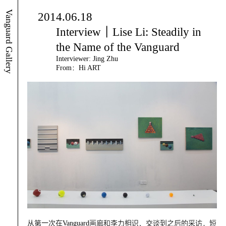
Vanguard Gallery
2014.06.18
Interview丨Lise Li: Steadily in
the Name of the Vanguard
Interviewer: Jing Zhu
From：Hi ART
从第一次在Vanguard画廊和李力相识、交谈到之后的采访，短