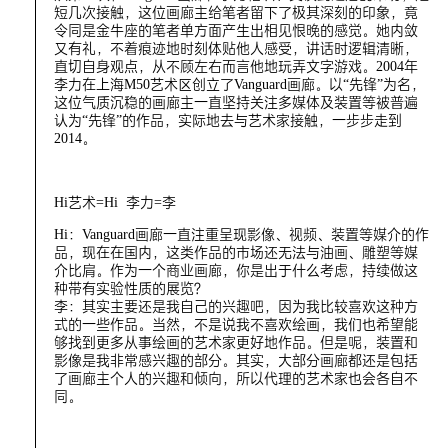
短几次接触，这位画廊主给笔者留下了极其深刻的印象，竟
令同是金牛座的笔者单方面产生出相见恨晚的感觉。她内敛
又有礼，不着痕迹地时刻体贴他人感受，讲话时逻辑清晰，
直切自身观点，从不顾左右而言他地玩弄文字游戏。2004年
李力在上海M50艺术区创立了Vanguard画廊。以“先锋”为名，
这位气质沉稳的画廊主一直坚持关注多媒体及装置等被普遍
认为“先锋”的作品，实际地去与艺术家接触，一步步走到
2014。
Hi艺术=Hi 李力=李
Hi：Vanguard画廊一直注重呈现影像、视频、装置等媒介的作
品，现在在国内，这类作品的市场还无法与油画、雕塑等媒
介比肩。作为一个商业画廊，你是出于什么考虑，持续做这
种带有实验性质的展览？
李：其实主要还是我自己的兴趣吧，因为我比较喜欢这种方
式的一些作品。当然，不是说我不喜欢绘画，我们也希望能
够找到更多从事绘画的艺术家更好地作品。但是呢，装置和
影像是我非常感兴趣的部分。其实，大部分画廊都还是包括
了画廊主个人的兴趣和倾向，所以代理的艺术家也会各自不
同。