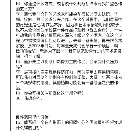
Hi：你通过什么方式，或者说什么判断标准来寻找希望合作
的艺术家？
李：通常我们合作的艺术家可能会花很长时间去认识、了
解、接触，然后才逐步去合作。在这个过程中，我们最看中
的肯定还是他/她作品本身。因为和艺术家接触时间比较长，
也不太会说因为单独某一件作品打动我（就去合作）。一件
打动我的作品会让我愿意去深入了解这个艺术家，在这个过
程当中慢慢觉得我们可以进一步去做一些事情，再去跟艺术
家谈。从2008年开始，每年夏天我们会举行一个项目，叫
做“加油站”，就是为了跟一些我们从来没合作过的艺术家接
触，相互了解。
Hi：画廊关注以视频和影像为主的作品，会承受什么压力
吗？
李：最直接的肯定就是经济压力，因为不是太容易销售嘛。
所以我们对展览的比例会有控制和调整，大概一年两个或者
三个新媒体的展览，其他档期可能会有一些绘画之类的作
品。
Hi：你会坚持关注新媒体这个部分吗？
李：我想会的。
良性范围里的流传
Hi：能否问一个有点形而上的问题？你的画廊最终希望实现
什么样的目标？