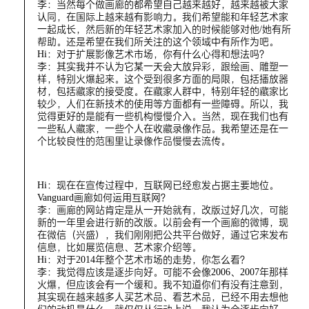
李：当然每个做画廊的都希望自己越来越好，越来越被大家
认同，在国际上越来越有影响力。我们希望能和年轻艺术家
一起成长，然后新的年轻艺术家加入的时候能够对他/她有所
帮助。还是希望在我们所关注的这个领域中有所作为吧。
Hi：对于扩展影像艺术市场，你有什么心得和想法吗？
李：其实我并不认为它某一天会大放异彩，跟绘画、雕塑一
样，特别火爆起来。这个受到很多方面的局限，包括播放器
材，包括藏家的接受度。在藏家人群中，特别年轻的藏家比
较少，人们在新技术的使用等方面都有一些障碍。所以，我
觉得更好的是能有一些机构慢慢介入。当然，现在我们也有
一些私人藏家，一些个人在收藏录像作品。我希望还是在一
个比较良性的范围里让录像作品慢慢去流传。
Hi：现在在宣传过程中，互联网已经愈发占据主要地位。
Vanguard画廊如何运用互联网？
李：画廊的网站肯定是从一开始就有，改版过好几次，可能
新的一年里会进行新的改版。以前会有一个画廊的微博，现
在微信（兴盛），我们刚刚把公共平台做好，通过它来发布
信息，比如展览信息、艺术家介绍等。
Hi：对于2014年整个艺术市场的走势，你怎么看？
李：我觉得应该是逐步向好。可能不会像2006、2007年那样
火爆，但应该会有一个缓和。我不知道你们有没有注意到，
其实现在越来越多人买艺术品、看艺术品，已经不用去想他