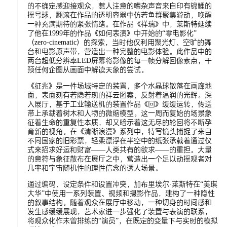
的不确定感迎接观众，惹人注意的嘈杂声音来自印有锦鲤的
摇号球，翻滚在作品的透明容器中仿若鱼群聚集游动，唤醒
一种充满期待的紧张情绪。在作品《祥瑞》中，莱斯特延续
了他在1999年的作品《如何表演》中开始的“零电影化”
（zero-cinematic）的探索，当时他仅利用聚光灯、空旷的舞
台和电影原声带，营造出一种完整的电影体验。此作品中的
两台超低分辨率LED屏幕将影像的每一帧分解回像素点，干
预任何企图从画面中解读天象的尝试。
《征兆》是一件场域特定的装置，多个水晶球散落在画廊地
面，表面刻有若隐若现的祥云图案，反射着温润的光辉。深
入展厅，基于工业输送机的装置作品《回》缓缓运转，传送
带上承载着树木和人物的微缩模型。这一周而复始的场景象
征着生命的重复性本质，却又暗示着这无尽的轮回将不断孕
育新的视角。在《清晰浪漫》系列中，特写镜头捕捉了来自
不同国家的旧彩票，轻柔漂浮在半空中的纸张承载着通过仪
式来招求好运和财富——人类共有的欲求——的重担。大量
的意符与象征散布在展厅之中，营造出一个足以动摇观者对
几率和宇宙随机性的理性信念的诱人场景。
通过编码、设定条件和设置冲突，加布里埃尔·莱斯特在“美琪
大华”中使用一系列装置、视频和摄影作品，建构了一种隐性
的叙事结构。随着观众在展厅中移动，一种切身的时间感和
发生感缓缓展现，艺术家进一步强化了装置与表演的联系，
将观众化作未曾排练的“演员”，在既定的变量下与实时的模拟