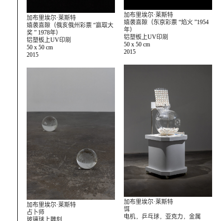
加布里埃尔·莱斯特
加布里埃尔·莱斯特
嬉袭喜隙（东京彩票 “焰火 ”1954
嬉袭喜隙（俄亥俄州彩票 “赢取大
年）
奖 ” 1978年）
铝塑板上UV印刷
铝塑板上UV印刷
50 x 50 cm
50 x 50 cm
2015
2015
加布里埃尔·莱斯特
加布里埃尔·莱斯特
饵
占卜师
电机，乒乓球，亚克力，金属
玻璃球上雕刻