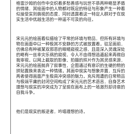
格雷沙姆的创作中交织着多愁善感与玩世不恭两种略显矛盾
的情绪，其绘画中的人物都对既定的特征与形象产生一种看
似接受实则藐视的态度，同时透露着这一特定人群对于在现
实生活中优越生活的一种遥不可及的向往。
宋元元的绘画看似描绘了平常的环境与物品，但所有环境与
物在画面中以一种极其不安静的方式被放置着。驻足画前，
仿佛总有种被某双邪恶的眼睛窥视之感，且是深入灵魂深处
的略有一丝幸灾乐祸的窥视，令人不由得想逃遁起来再做自
我审视。以网上截取的影像、拍摄的照片作为其灵感来源，
宋元元的绘画抛弃了叙事性，企图通过有意识的生硬的物的
拼贴置换来表达一种情绪。其画中现实与想象并置，互斥的
两者使得画面产生极具冲突感的魅力。充斥周遭的日常物品
与极端平庸的封闭空间构成了宋元元的艺术语言，自身艺术
理想与现实的冲突成为了呈现在画布上的一场激烈却诗意的
自我斗争。
他们是现实的叛逆者，吟唱理想的诗。