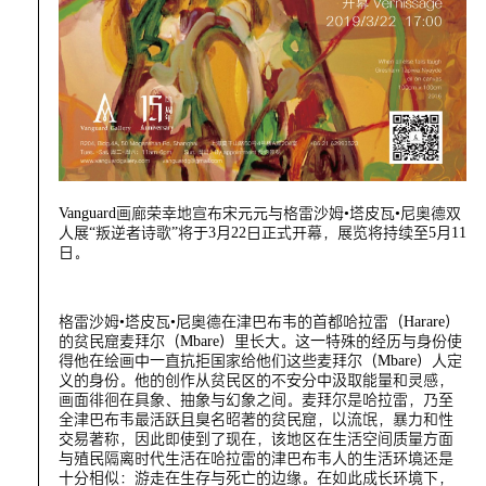
Vanguard画廊荣幸地宣布宋元元与格雷沙姆•塔皮瓦•尼奥德双
人展“叛逆者诗歌”将于3月22日正式开幕，展览将持续至5月11
日。
格雷沙姆•塔皮瓦•尼奥德在津巴布韦的首都哈拉雷（Harare）
的贫民窟麦拜尔（Mbare）里长大。这一特殊的经历与身份使
得他在绘画中一直抗拒国家给他们这些麦拜尔（Mbare）人定
义的身份。他的创作从贫民区的不安分中汲取能量和灵感，
画面徘徊在具象、抽象与幻象之间。麦拜尔是哈拉雷，乃至
全津巴布韦最活跃且臭名昭著的贫民窟，以流氓，暴力和性
交易著称，因此即使到了现在，该地区在生活空间质量方面
与殖民隔离时代生活在哈拉雷的津巴布韦人的生活环境还是
十分相似：游走在生存与死亡的边缘。在如此成长环境下，