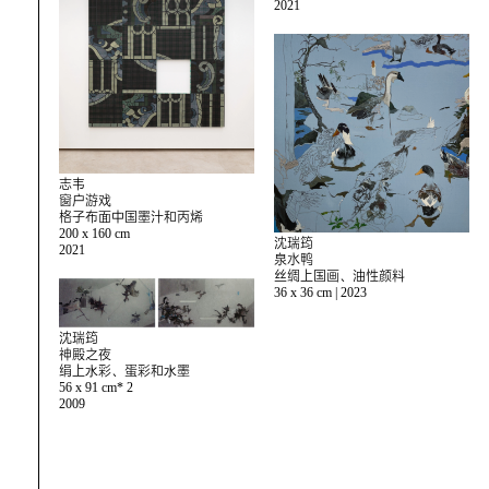
2021
志韦
窗户游戏
格子布面中国墨汁和丙烯
200 x 160 cm
沈瑞筠
2021
泉水鸭
丝绸上国画、油性颜料
36 x 36 cm | 2023
沈瑞筠
神殿之夜
绢上⽔彩、蛋彩和⽔墨
56 x 91 cm* 2
2009