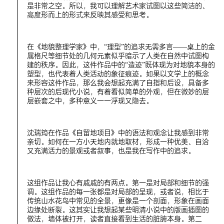
是非常之空。所以，我可以理解艺术家试图以这些简洁的、
高度形而上的形式来反映其感受和思考。
在《地貌整理学家》中，“理型”的追求无需多言——桌上的金
属格尺等细节处的几何元素似乎暗示了人类在自然中试图构
建的秩序。因此，这件作品中的“造迹”既体现为对地貌本身的
塑型，也代表着人类活动的象征痕迹。如果以文学上的概念
来形容这件作品，那么我会想起充满了自指和后设，具备多
种层次的后现代小说，有着看似简单的外观，但在微妙的层
层嵌套之中，多种意义一一浮现又隐去。
沈瑞筠在作品《自留地项目》中的语法和观念让我感到非常
亲切。如何在一方小天地内就地取材，形成一种优美、自洽
又充满活力的景观或者叙事，也是我在写作中的追求。
这组作品让我心有戚戚的有两点。第一是对局部和细节的强
调。这组作品的每一张都是对局部的呈现，或者说，相比于
传统山水花鸟中常见的全景，更像是一个剖面，形象在画面
边缘处断裂。这其实让我想起某些明清小说中的版画插图的
做法，墙体被打开，读者直接看到生活的脏腑本身。第二