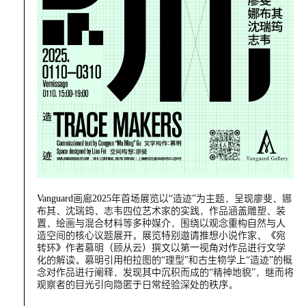
Vanguard画廊2025年首场展览以“造迹”为主题，呈现廖斐、娜
布其、沈瑞筠、志韦四位艺术家的实践，作品涵盖雕塑、装
置、绘画与混合材料等多种媒介，围绕以观念重构自然与人
造空间的核心议题展开。展览特别邀请推想小说作家、《宛
转环》作者慕明（顾从云）撰文以第一视角对作品进行文学
化的解读。慕明引用柏拉图的“理型”和古生物学上“造迹”的概
念对作品进行阐释，发现其中沉积而成的“精神地貌”，继而将
观察者的目光引向隐匿于日常经验深处的秩序。