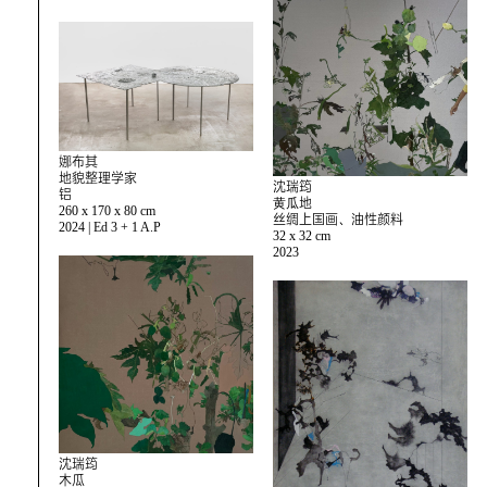
娜布其
地貌整理学家
沈瑞筠
铝
⻩⽠地
260 x 170 x 80 cm
丝绸上国画、油性颜料
2024 | Ed 3 + 1 A.P
32 x 32 cm
2023
沈瑞筠
木瓜