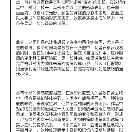
点，可能可以看做是某种“理型”或者“造迹”的实践。在这组作
品中，树叶、枝干、鸟形不光以完全的形态表现，也在同一
画面内，以剔除了光影、颜色的脉络的形态来表现，甚至是
以未完成的草稿的形态来表现。这既是还原本质的努力，也
是在展现一步步造迹的过程。
此外，这组作品也让我想起了许多中国传统绘画，尤其是长
卷的做法，多个时间场景被放在一张图中，观者在移步观看
的同时，也在时间中徐徐游之，但在《自留地》中，这种时
间的变化其实是更跳跃、更非线性的。如果说传统长卷就像
是严格以时间为顺序书写的传统长篇小说，那么《自留地》
则更像利用非线性叙事和回忆、拼贴等等时间处理技巧的当
代小说。
志韦作品的情感浓度很高。在这些尺度宏大的柔软日常之物
中，很容易就能够体会到，艺术家可能希望回归到一种孩童
般的眼光，来观察世界，但并不是纯粹的天真无邪。作品中
对织物的选择和运用是一大关键：织物的半透明质感和多层
叠加，使得观众在移动中看到图像的变化和隐藏内容，形成
一种持续的视觉干扰和新发现。织物的掩映也呈现出遮掩与
揭示之间的复杂关系——《小谎言》中，匹诺曹被包裹得几
乎面目全非，这种处理暗示出身份和记忆的模糊与延展，以