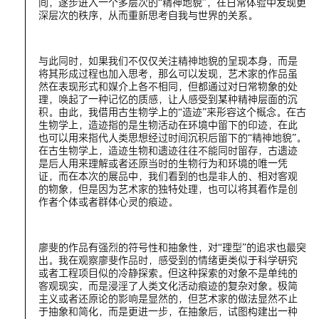
间，逐步进入一个多层次的“精神地貌”，在日常体验中发现更
深层次的秩序，从而重新思考自我与世界的关系。
与此同时，如果我们不仅仅关注精神地貌的呈现本身，而是
将其形成过程也加入思考，那么可以发现，艺术家的作品虽
然在表现形式和媒介上各不相同，但都通过对日常物象的处
理，唤起了一种记忆的质感，让人感受到某种精神层面的沉
积。由此，我借用古生物学上的“造迹”来形容这个概念。在古
生物学上，造迹指的是生物活动在环境中留下的印迹，在此
也可以用来指代人类思想经过时间沉积后留下的“精神地貌”。
在古生物学上，造迹生物和遗迹往往不能同时留存，古遗迹
是后人用来理解或者还原当时的生物行为和环境的唯一凭
证，而在本次的展品中，我们看到的也是非人的、相对客观
的物象，但是因为艺术家的独特处理，也可以将其看作是创
作者个体或者群体心灵的痕迹。
廖斐的作品有强烈的符号性和抽象性，对“理型”的追求也最突
出。我在观察廖斐作品时，感受到的情绪更类似于科学研究
或者工程项目似的冷静探索。但这种探索的对象不是单纯的
客观现实，而是浸淫了人类文化活动痕迹的复杂对象。极简
主义或者还原论的影响是显然的，但艺术家的做法显然不止
于抽象和简化，而是更进一步，在抽象后，试图构建出一种