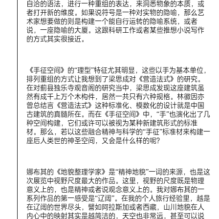
自洽的语法，进行一种重组的表达，来洞悉物象的本质，或
者打开新的维度。如果说符号是一种对实物的隐喻，那么艺
术家想要做的则是构建一个能自行运转的隐喻系统，或者
说，一座隐喻的大厦。这跟科研工作或者某些推想小说写作
的方式其实很接近。
《手征空间》的“理型”特征尤其明显，这些以手为基本单位，
排列重组的方式让我想到了梁思成对《营造法式》的研究。
在对蓟县独乐寺观音阁的研究当中，梁思成发现这座建筑虽
然有成千上万个木构件，居然一共只有六种规格。林徽因亦
曾总结言《营造法式》这种标准化、模数化的设计就是中国
古建筑的真髓所在。而在《手征空间》中，“手”也演化出了几
种空间构建，它们或许可以被视为某种新建筑形式的标准
材。那么，若以这些融合精神与科学的“手征”标准材来构建一
座后人类世的神圣空间，又会是什么样的呢？
娜布其的《地貌整理学家》是“精神地貌”一词的来源，也是这
次展览中视野尺度最大的作品。这里，视野的尺度既是物理
意义上的，也是精神或者说观念意义上的。我对娜布其的一
系列作品的第一感受是“辽阔”。在我的个人旅行经验里，越是
在辽阔的世界尽头，譬如阿拉斯加或者西藏，山川地貌在人
内心中的映射其实是越简洁的，天空也非常远，甚至可以说