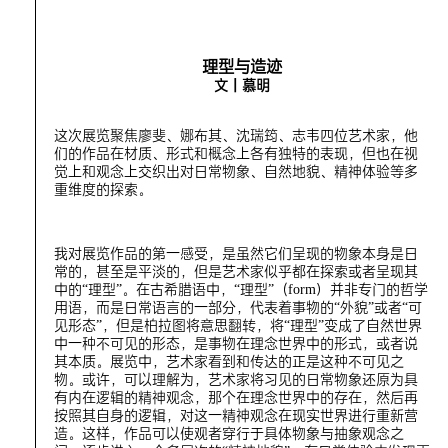
理型与造迹
文｜慕明
这次展览聚焦廖斐、娜布其、沈瑞筠、志韦四位艺术家，他
们的作品在材质、形式和概念上各有独特的表现，但也在视
觉上和观念上交织出对日常物象、自然地貌、精神体验等多
重维度的探索。
我对展览作品的第一感受，是虽然它们呈现的物象本身是日
常的，甚至是平淡的，但是艺术家似乎都在探索或者呈现其
中的“理型”。在古希腊语中，“理型”（form）并非专门的哲学
用语，而是日常语言的一部分，代表着事物的“外貌”或者“可
见形态”，但是柏拉图将意思翻转，将“理型”变成了自然世界
中一种不可见的形态，是事物在理念世界中的形式，或者说
其本质。展览中，艺术家看到和传达的正是这种不可见之
物。或许，可以理解为，艺术家将习见的日常物象还原为具
有内在逻辑的精神观念，那个在理念世界中的存在，然后再
按照其自身的逻辑，对这一精神观念在现实世界进行重新营
造。这样，作品可以使观者穿行于具体物象与抽象观念之