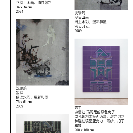
丝绸上国画、油性颜料
34 x 34 cm
2024
沈瑞筠
夏⽇⼭岗
绢上⽔彩，蛋彩和墨
76 x 61 cm
2009
沈瑞筠
窥探
绢上⽔彩，蛋彩和墨
76 x 61 cm
2009
志韦
弗雷迪·玛玛尼的绿色房子
激光切割木板面丙烯、激光切割
和雕刻镜面亚克力、薄纱、扣子
和线
200 x 160 cm