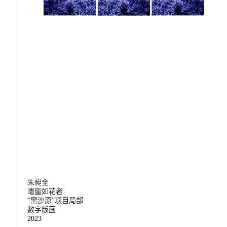
朱昶全
嗜蜜如花者
“黑沙原”项目局部
数字版画
2023