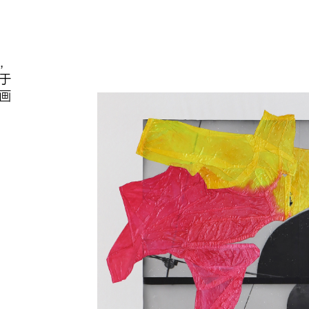
影，
于
画