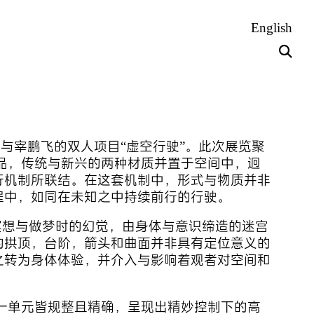
English
李家庆与宰鹏飞的双人项目“虚空行驶”。此次展览聚
品，传统与新兴的两种材质并置于空间中，迥
行机制所联结。在这套机制中，形式与物质并非
程中，如同在未知之中持续前行的行驶。
冥想与做梦时的幻觉，由身体与意识缔造的迷宫
的拱顶，台阶，箭头和曲面并非具有定位意义的
之转为身体体验，并介入与影响着观者对空间和
一单元皆规整且精确，呈现出精妙控制下的高